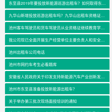
东至县2019年要投放新能源巡游出租车？如何取得东至县新出租车的经营权
九华山新增投放巡游出租车吗？九华山出租车资格证在哪里考？
池州客车驾驶员和货车驾驶员从业资格证继续教育学习在哪里报名？
我公司现已全面开展生产经营单位主要负责人和安全管理人员及特种作业电工、焊接与热切割、高处、制冷与空调、金属非金属矿山和危险化学品及其他人员安全作业培训业务
池州出租车公司电话
池州市网约车考生必看题库
安徽省人民政府关于印发支持新能源汽车产业创新发展和推广应用若干政策的通知
池州市东至县准备投放新能源出租车？
关于举办第三批次现场面授培训的通知