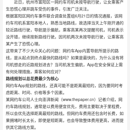
近日，杭州市富阳区一网约车司机未按导航行驶，让女乘客产
生恐慌心理并跳车受伤的事件，引发广泛关注。
根据富阳区网约车事件联合调查处置组6月21日的情况通报，该网
约车司机系富阳本地人，熟悉当地路线，故选择当天上午刚开通的
较近路线行驶，导航提示偏航，乘客高某再次提醒司机，司机表示
没开错，继续按新路线行驶。因司机两次未按导航行驶，让乘客高
某产生了恐慌心理。
这带来了不少大众关心的问题：网约车App内置导航所提示的路
线，是从起点到终点最快的路线吗？如果是最快的，为什么没有将
司机想走的近路规划进去？当司机发生偏航，App在安全保证上需
有何处理措施，乘客如何应对？
路线规划以总花费最少为核心
网约车App规划的路线，还真可能不是距离最短的，因为要同时考
虑距离、时间、价格等多个因素。
某网约车公司人士向澎湃新闻（www.thepaper.cn）记者介绍，网
约车路线规划，通常是以费用便宜优先，费用主要取决于里程费，
所以会优先选择距离最短的路线。但网约车费用还包含时长费，如
果拥堵时长太长，即使是短距离，也会导致整体费用更高，进而提
供其它路线方案。