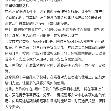
当司机偏航之后
在杭州富阳的事件中，因司机两次未按导航行驶，让乘客高某产生
了恐慌心理，当车辆行驶至银湖街道金桥北路延伸段200米处时，
高某从行进车辆的后排开门下车倒地受伤。
在3月份的货拉拉事件中，也是因为司机想抄近道而偏航，乘客选
择了跳车，令人心痛不已的是，乘客跳车后身亡。
与货拉拉这类货运App不同的是，网约车App目前大都具备了一键
报警、行程录音、分享行程等安全功能，并通过安全保障系统识别
风险订单，按照不同级别做出相应的干预，包括端内提醒、自动语
音外呼、安全专家介入研判、线下安全专家跟进等。
但可见的是，在发生紧急情况时，乘客选择了跳车，而不是一键报
警。
这给网约车平台敲响了警钟，在乘客对安全功能的使用上，应加大
培训力度，让更多的乘客知晓如何使用。
对此，首汽约车在6月21日发布的致歉声明中提到，将在乘客上车
前，强化提示乘客行程、分享、一键报警等安全中心各项功能的使
用，使乘客途遇疑似问题事件征兆时能够第一时间选择报警，保障
人身安全。