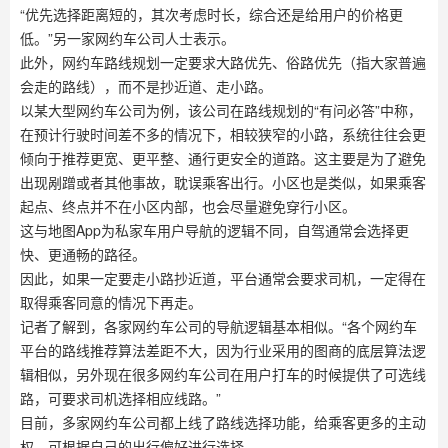
“优先选择距离短的，其次考虑时长，综合还是给用户的价格更
低。”另一家网约车公司人士表示。
此外，网约车路线规划一定要求大路优先、俗路优先（指大家普遍
会走的路线），而不是抄近道、走小路。
以某大型网约车公司为例，该公司在路线规划的“有问必答”中称，
在预计行驶时间差不多的情况下，相较狭窄的小路，系统往往会更
倾向于推荐更宽、更平整、通行更安全的道路。这主要是为了避免
出现剐蹭或者其他事故，耽误乘客出行。小区也是类似，如果乘客
起点、终点并不在小区内部，也会尽量避免穿行小区。
这与地图App为私家车用户导航的逻辑不同，自驾通常会选择更
快、更通畅的路径。
因此，如果一定要走小路抄近道，平台通常会要求司机，一定得在
取得乘客同意的情况下再走。
记者了解到，各家网约车公司的导航逻辑基本相似。“各个网约车
平台的路线推荐算法差距不大，因为行业采用的图商的底层算法逻
辑相似，另外现在很多网约车公司在用户打车的时候提供了可选线
路，可要求司机选择相应线路。”
目前，多家网约车公司都上线了路线选择功能，给乘客更多的主动
权，可根据自己的出行偏好进行选择。