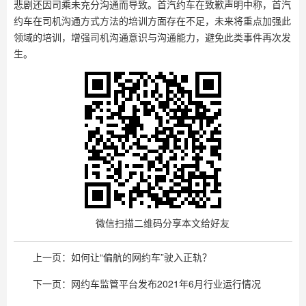
悲剧还因司乘未充分沟通而导致。首汽约车在致歉声明中称，首汽
约车在司机沟通方式方法的培训方面存在不足，未来将重点加强此
领域的培训，增强司机沟通意识与沟通能力，避免此类事件再次发
生。
微信扫描二维码分享本文给好友
上一页：
如何让“偏航的网约车”驶入正轨？
下一页：
网约车监管平台发布2021年6月行业运行情况