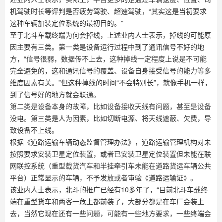
机驾驶时长等评判是否疲劳驾驶、超速驾驶，“其实这是当初要求
这种车辆加装定位系统的最初目的。”
至于北斗车载终端为何会掉线，上述业内人士表示，掉线的可能原
因主要有三类。第一类是设备运行过程中到了通讯信号不好的地
方，“信号很弱，数据传不上去，这种掉线一定程度上说是不可能
完全避免的，这和通讯信号的覆盖、设备自身接受信号的能力等多
维度因素有关。”但这种掉线的时间“不会特别长”，就像手机一样，
到了信号好的地方就会联通。
第二类是设备本身的故障，比如设备接收天线有问题，甚至是设备
没电。第三类是人为因素，比如切断电源、将天线遮蔽、欠费，导
致设备不上线。
根据《道路运输车辆动态监督管理办法》，道路运输管理机构对未
按照要求安装卫星定位装置，或者已安装卫星定位装置但未能在联
网联控系统（重型载货汽车和半挂牵引车未能在道路货运车辆公共
平台）正常显示的车辆，不予发放或者审验《道路运输证》。
该业内人士表示，北斗的推广已经有10多年了，“目前北斗车载终
端在重型货车和两客一危上都前装了，大部分都是在车厂会装上
去，当然它现在还有一些问题，可能有一些地方要求，一些终端会