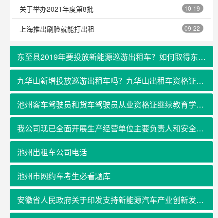
关于举办2021年度第8批
10-19
上海推出刷脸就能打出租
09-22
东至县2019年要投放新能源巡游出租车？如何取得东至县新出租车的经营权
九华山新增投放巡游出租车吗？九华山出租车资格证在哪里考？
池州客车驾驶员和货车驾驶员从业资格证继续教育学习在哪里报名？
我公司现已全面开展生产经营单位主要负责人和安全管理人员及特种作业电工、焊接与热切割、高处、制冷与空调、金属非金属矿山和危险化学品及其他人员安全作业培训业务
池州出租车公司电话
池州市网约车考生必看题库
安徽省人民政府关于印发支持新能源汽车产业创新发展和推广应用若干政策的通知